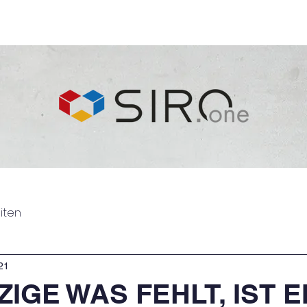
ir
Agentur
Logistik
Neu
iten
21
ZIGE WAS FEHLT, IST E