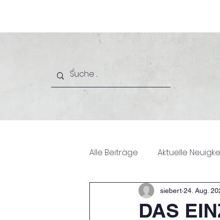
Start
Das sind w
Alle Beiträge
Aktuelle Neuigke
siebert
24. Aug. 20
DAS EIN