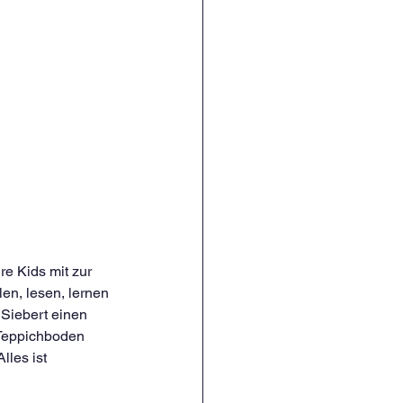
re Kids mit zur 
en, lesen, lernen 
Siebert einen 
r Teppichboden 
lles ist 